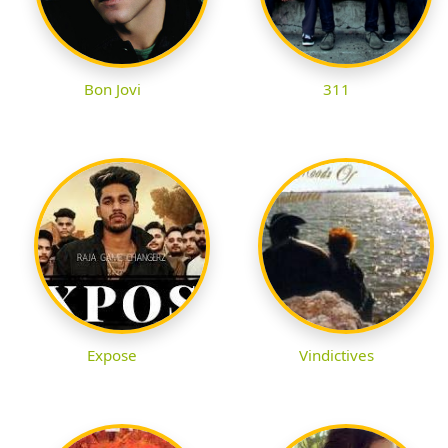
Bon Jovi
311
Expose
Vindictives