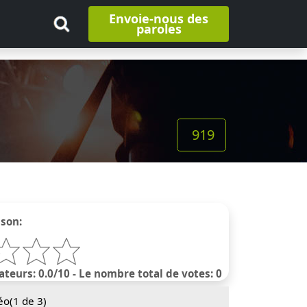
Envoie-nous des
paroles
919
nson:
ateurs: 0.0/10 - Le nombre total de votes: 0
éo(
1
de 3)