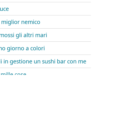
luce
o miglior nemico
ossi gli altri mari
mo giorno a colori
i in gestione un sushi bar con me
 mille cose
 ascendente in acquario
plicato zero