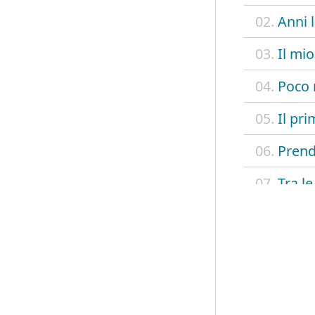
02.
Anni 
03.
Il mi
04.
Poco m
05.
Il pri
06.
Prend
07.
Tra le
08.
Pesci
09.
Si
10.
Molti