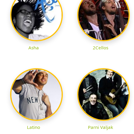
Asha
2Cellos
Latino
Parni Valjak