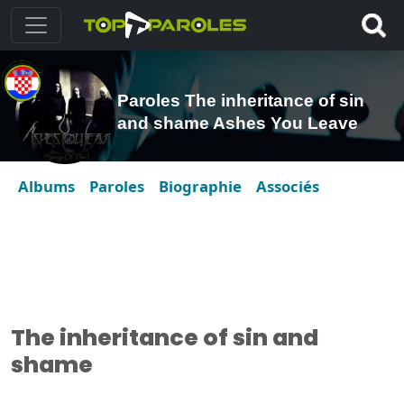
Paroles The inheritance of sin
and shame Ashes You Leave
Albums
Paroles
Biographie
Associés
The inheritance of sin and
shame