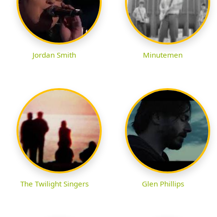
Jordan Smith
Minutemen
The Twilight Singers
Glen Phillips