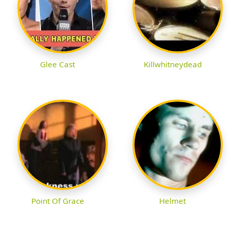
Glee Cast
Killwhitneydead
Point Of Grace
Helmet