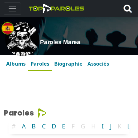
Paroles Marea
Albums
Paroles
Biographie
Associés
Paroles
#
A
B
C
D
E
F
G
H
I
J
K
L