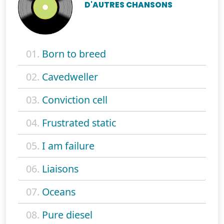
D'AUTRES CHANSONS
01.
Born to breed
02.
Cavedweller
03.
Conviction cell
04.
Frustrated static
05.
I am failure
06.
Liaisons
07.
Oceans
08.
Pure diesel