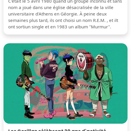
C'était le 5 avril 1980 quand un groupe inconnu et sans
nom a joué dans une église désacralisée de la ville
universitaire d'Athens en Géorgie. À peine deux
semaines plus tard, ils ont choisi un nom R.E.M. , et ilt
ont sortiun single et en 1983 un album "Murmur".