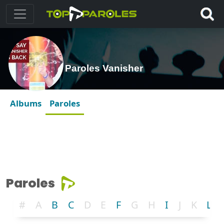
Paroles Vanisher
Albums
Paroles
Paroles
#
A
B
C
D
E
F
G
H
I
J
K
L