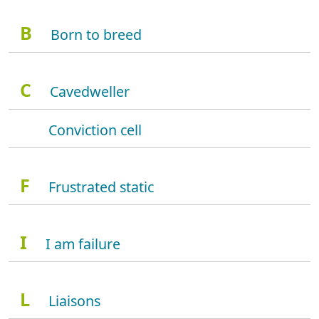
B
Born to breed
C
Cavedweller
Conviction cell
F
Frustrated static
I
I am failure
L
Liaisons