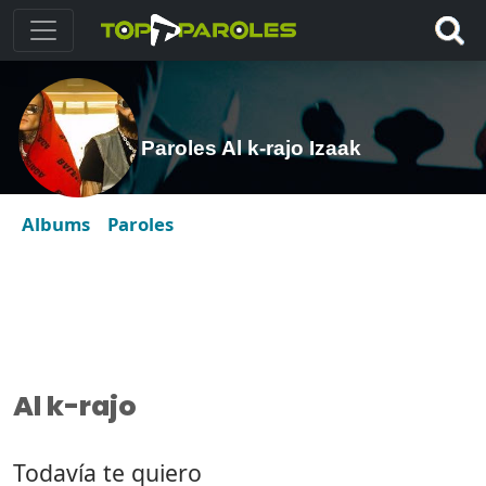
Paroles Al k-rajo Izaak
Albums
Paroles
Al k-rajo
Todavía te quiero