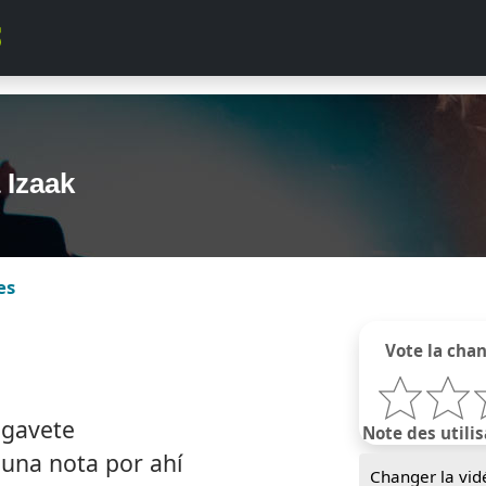
 Izaak
es
Vote la cha
 gavete
Note des utilis
 una nota por ahí
Changer la vid