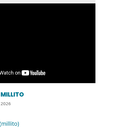
MILLITO
2026
(millito)