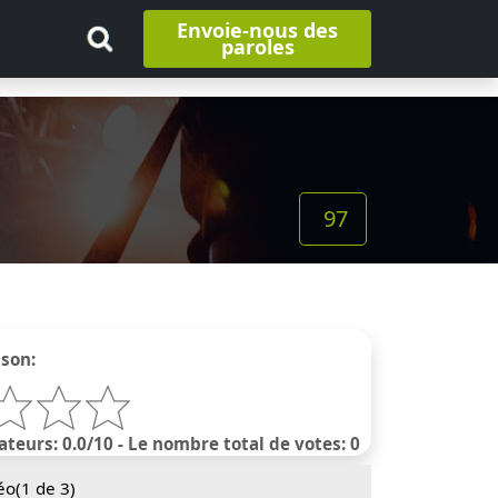
Envoie-nous des
paroles
97
nson:
ateurs: 0.0/10 - Le nombre total de votes: 0
éo(
1
de 3)