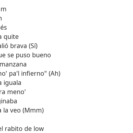
am
m
rés
a quite
lió brava (Sí)
ue se puso bueno
 manzana
' pa'l infierno" (Ah)
 iguala
ara meno'
ginaba
ta la veo (Mmm)
l rabito de low