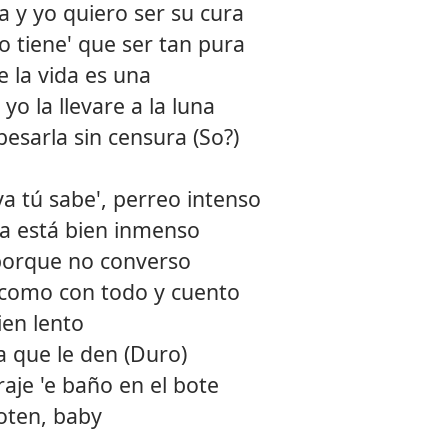
 y yo quiero ser su cura
12.
Canto
o tiene' que ser tan pura
e la vida es una
13.
Mejor
o la llevare a la luna
14.
Goal
esarla sin censura (So?)
15.
Bby b
 ya tú sabe', perreo intenso
16.
Bonni
ya está bien inmenso
 porque no converso
e como con todo y cuento
ien lento
a que le den (Duro)
aje 'e baño en el bote
zoten, baby