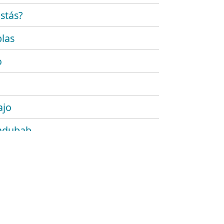
stás?
las
o
ajo
adubab
r
 platónico