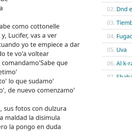
ta
02.
Dnd e
03.
Tiemb
 sabe como cottonelle
y, Lucifer, vas a ver
04.
Fuga
cuando yo te empiece a dar
05.
Uva
ido te vo'a voltear
re comandamo'Sabe que
06.
Al k-r
etimo'
07.
Shab
to' lo que sudamo'
o', de nuevo comenzamo'
08.
Flow
09.
4 eve
, sus fotos con dulzura
la maldad la disimula
10.
N.A.
ero la pongo en duda
11.
Cielo