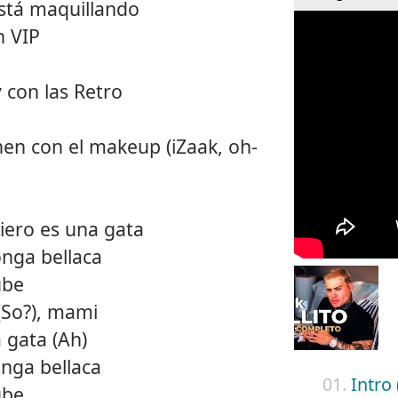
está maquillando
n VIP
y con las Retro
inen con el makeup (iZaak, oh-
iero es una gata
nga bellaca
ube
(So?), mami
 gata (Ah)
nga bellaca
01.
Intro 
ube