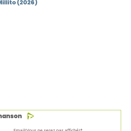
illito (2026)
chanson
Email(Vous ne serez pas affiché)*