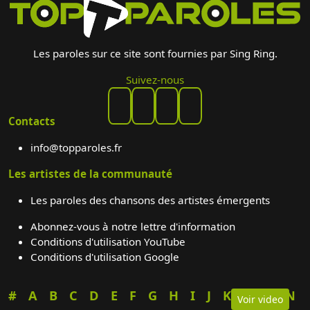
Les paroles sur ce site sont fournies par Sing Ring.
Suivez-nous
Contacts
info@topparoles.fr
Les artistes de la communauté
Les paroles des chansons des artistes émergents
Abonnez-vous à notre lettre d'information
Conditions d'utilisation YouTube
Conditions d'utilisation Google
#
A
B
C
D
E
F
G
H
I
J
K
L
M
N
Voir video