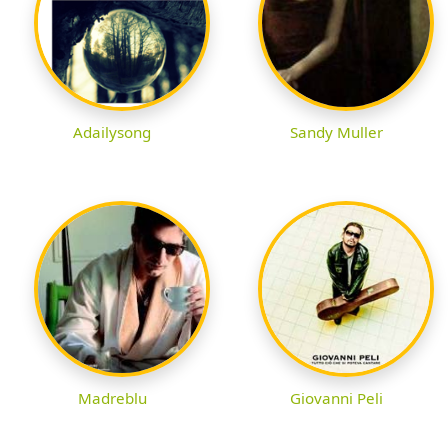
Adailysong
Sandy Muller
Madreblu
Giovanni Peli