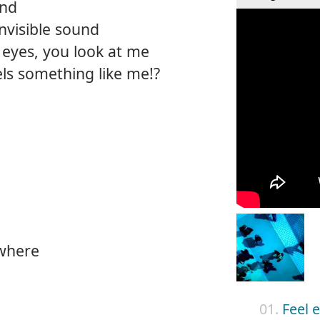
und
nvisible sound
 eyes, you look at me
ls something like me!?
where
01.
Feel 