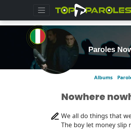
Paroles No
Albums
Parol
Nowhere now
We all do things that w
The boy let money slip 