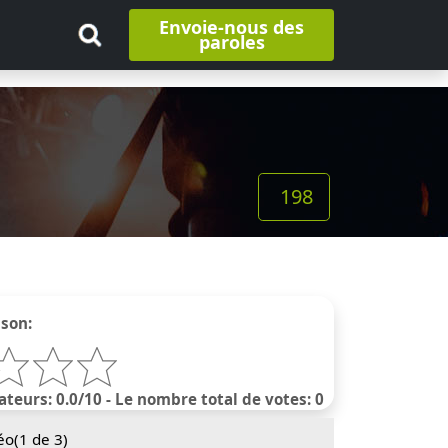
Envoie-nous des
paroles
198
nson:
ateurs: 0.0/10 - Le nombre total de votes: 0
éo(
1
de 3)