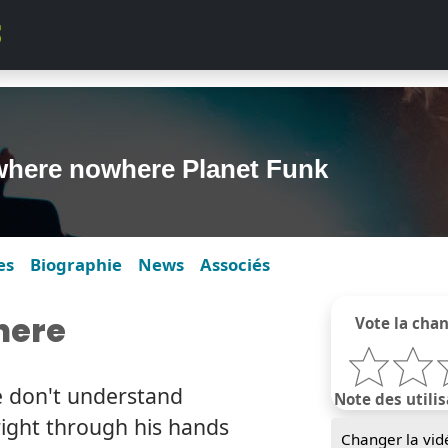
where nowhere Planet Funk
es
Biographie
News
Associés
here
Vote la cha
e don't understand
Note des utilis
right through his hands
Changer la vid