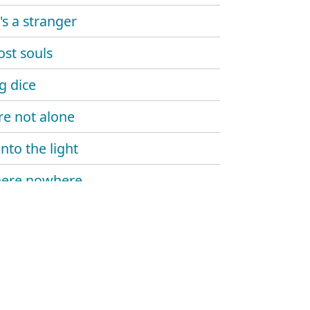
's a stranger
ost souls
g dice
re not alone
nto the light
ere nowhere
y reunion