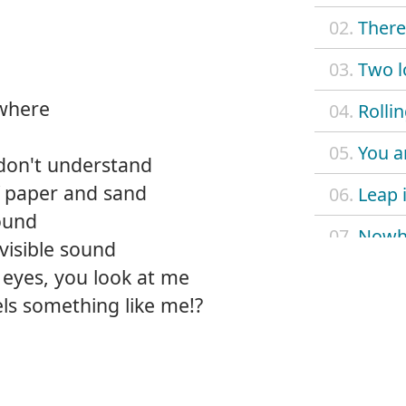
02.
There
03.
Two l
where
04.
Rollin
05.
You a
 don't understand
f paper and sand
06.
Leap i
ound
07.
Nowh
visible sound
 eyes, you look at me
08.
Famil
ls something like me!?