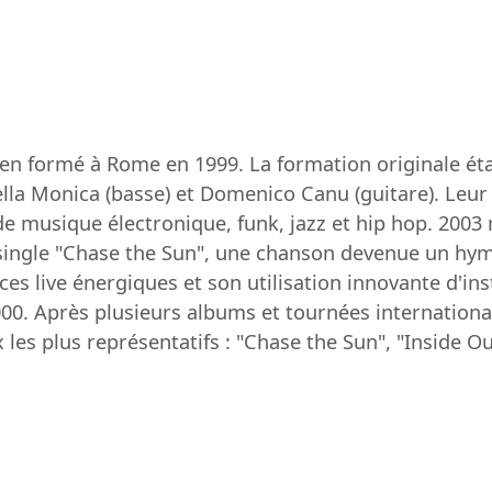
lien formé à Rome en 1999. La formation originale é
o Della Monica (basse) et Domenico Canu (guitare). Le
e musique électronique, funk, jazz et hip hop. 2003
 single "Chase the Sun", une chanson devenue un hym
es live énergiques et son utilisation innovante d'in
000. Après plusieurs albums et tournées internation
es plus représentatifs : "Chase the Sun", "Inside Out