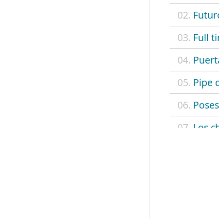
02.
Futur
03.
Full t
04.
Puert
05.
Pipe 
06.
Poses
07.
Los c
08.
Port 
09.
Mata
10.
Quién
11.
Sonat