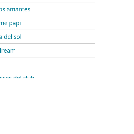
os amantes
ime papi
a del sol
dream
hicos del club
pelegri
león
 teme a la máquina?
a nº9 de los heavies de gran vía