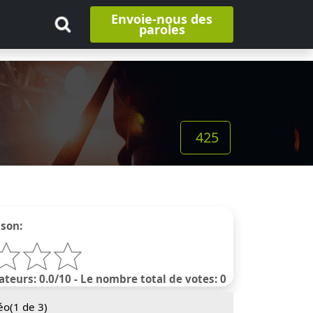
Envoie-nous des
paroles
425
nson:
ateurs: 0.0/10 - Le nombre total de votes: 0
éo(
1
de 3)