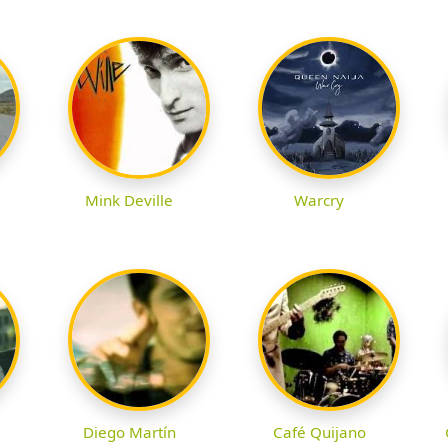
Mink Deville
Warcry
Diego Martín
Café Quijano