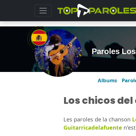
Paroles Los
Albums
Parol
Los chicos del
Les paroles de la chanson
L
Guitarricadelafuente
n'est