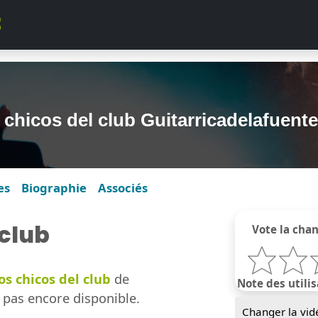
 chicos del club Guitarricadelafuente
es
Biographie
Associés
 club
Vote la cha
os chicos del club
de
Note des utilis
 pas encore disponible.
Changer la vid