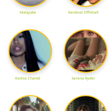
Malajube
Kardinal Offishall
Keshia Chanté
Serena Ryder