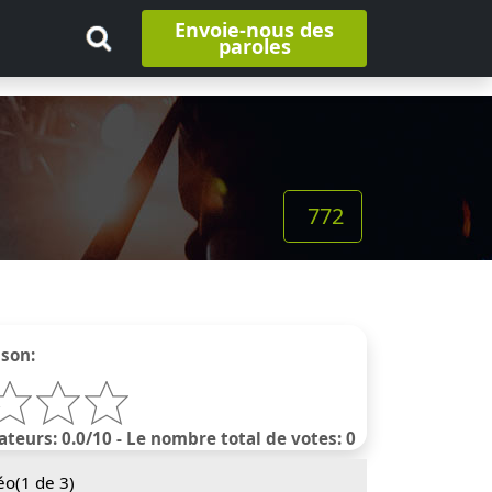
Envoie-nous des
paroles
772
nson:
ateurs: 0.0/10 - Le nombre total de votes: 0
éo(
1
de 3)