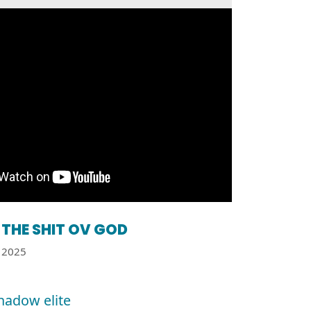
THE SHIT OV GOD
2025
hadow elite