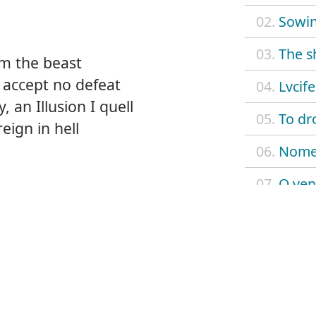
02.
Sowin
03.
The s
am the beast
I accept no defeat
04.
Lvcif
 an Illusion I quell
05.
To dr
eign in hell
06.
Nome
07.
O ven
08.
Avgvr