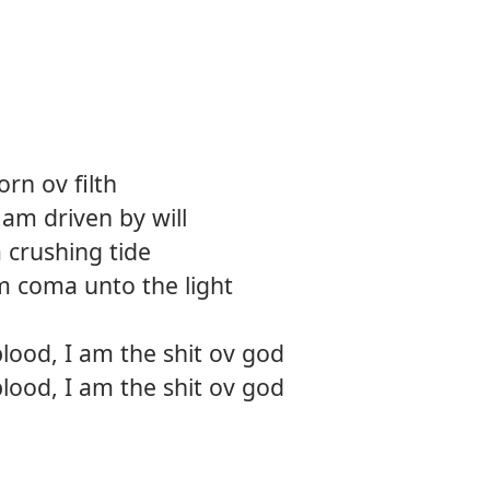
orn ov filth
I am driven by will
m crushing tide
m coma unto the light
blood, I am the shit ov god
blood, I am the shit ov god