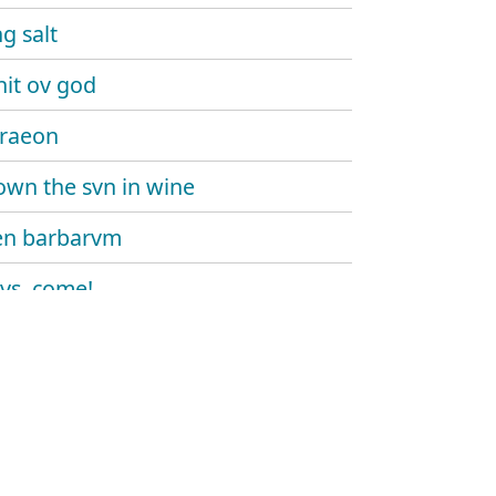
g salt
hit ov god
eraeon
own the svn in wine
n barbarvm
vs, come!
 (the dread vvltvre)