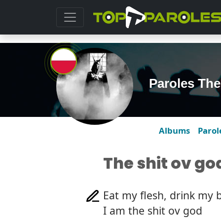
Paroles The
Albums
Parol
The shit ov go
Eat my flesh, drink my 
I am the shit ov god