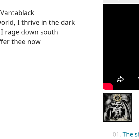
m Vantablack
orld, I thrive in the dark
 I rage down south
offer thee now
01.
The s