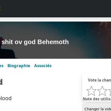
 shit ov god Behemoth
es
Biographie
Associés
d
Vote la cha
blood
Note des utilis
Changer la vid