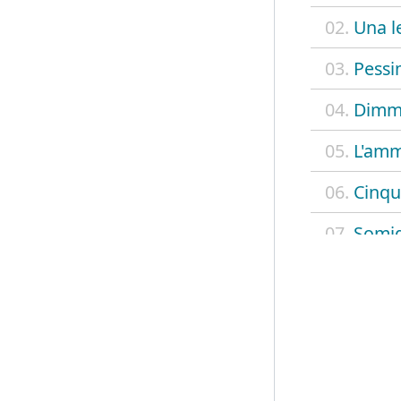
02.
Una l
03.
Pessi
04.
Dimm
05.
L'amm
06.
Cinqu
07.
Somig
08.
A reg
09.
Vogli
10.
Ajere