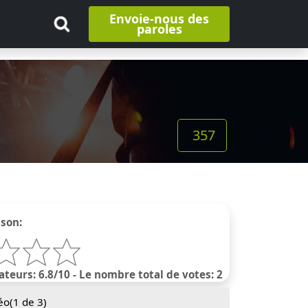
Envoie-nous des
paroles
357
nson:
ateurs: 6.8/10 - Le nombre total de votes: 2
éo(
1
de 3)