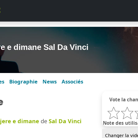
re e dimane Sal Da Vinci
es
Biographie
News
Associés
e
Vote la cha
jere e dimane
de
Sal Da Vinci
Note des utilis
Changer la vid