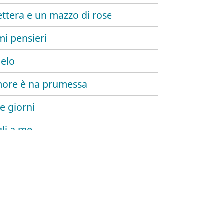
ettera e un mazzo di rose
mi pensieri
elo
ore è na prumessa
e giorni
li a me
ina e napule
o ancora amarti
 e dimane