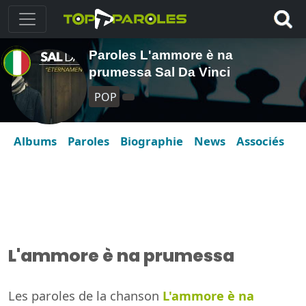
Paroles L'ammore è na
prumessa Sal Da Vinci
POP
Albums
Paroles
Biographie
News
Associés
L'ammore è na prumessa
Les paroles de la chanson
L'ammore è na