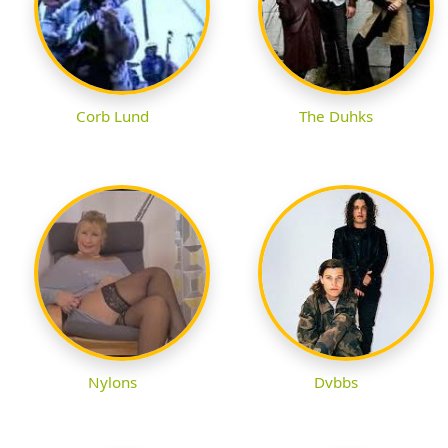
Corb Lund
The Duhks
Nylons
Dvbbs