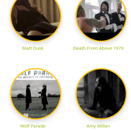
Matt Dusk
Death From Above 1979
Wolf Parade
Amy Millan