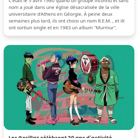
C'était le 5 avril 1980 quand un groupe inconnu et sans
nom a joué dans une église désacralisée de la ville
universitaire d'Athens en Géorgie. À peine deux
semaines plus tard, ils ont choisi un nom R.E.M. , et ilt
ont sortiun single et en 1983 un album "Murmur".
Les Gorillaz célèbrent 20 ans d'activité