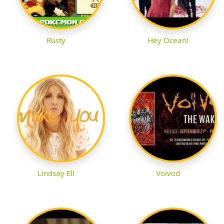
Rusty
Hey Ocean!
Lindsay Ell
Voivod