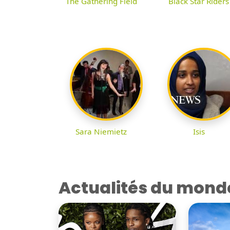
The Gathering Field
Black Star Riders
Sara Niemietz
Isis
Actualités du mond