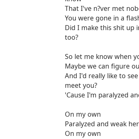
That I've n?ver met nob
You were gone in a flas
Did I make this shit up 
too?
So let me know when you
Maybe we can figure o
And I'd really like to s
meet you?
'Cause I'm paralyzed a
On my own
Paralyzed and weak he
On my own