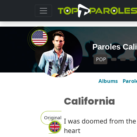
Paroles Cal
POP
Albums
Parol
California
Original
I was doomed from the s
heart