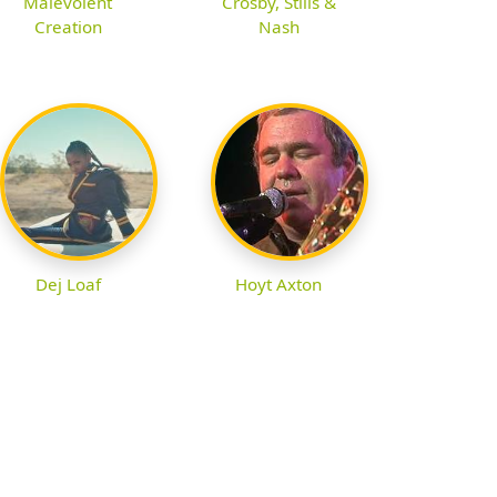
Malevolent
Crosby, Stills &
Creation
Nash
Dej Loaf
Hoyt Axton