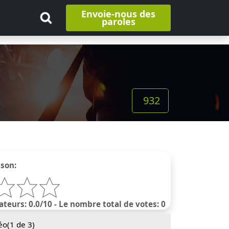
Envoie-nous des
paroles
932
nson:
ateurs: 0.0/10 - Le nombre total de votes: 0
éo(
1
de 3)