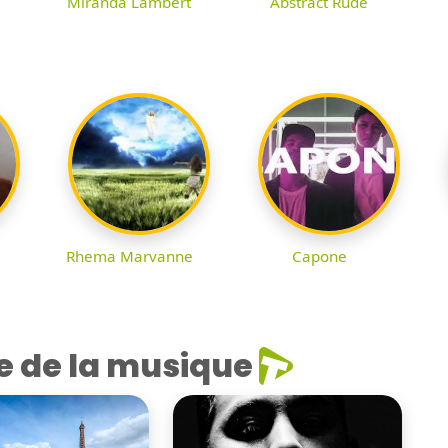
Miranda Lambert
Abstract Rude
Rhema Marvanne
Capone
e de la musique