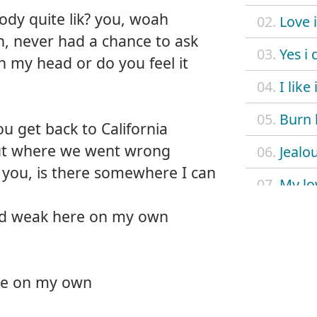
ody quite lik? you, woah
02.
Love i
h, never had a chance to ask
03.
Yes i 
in my head or do you feel it
04.
I like 
05.
Burn 
 get back to California
ut where we went wrong
06.
Jealo
ee you, is there somewhere I can
07.
My lo
nd weak here on my own
08.
Califo
09.
Cigar
re on my own
10.
Ice c