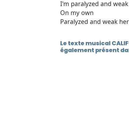
I'm paralyzed and wea
On my own
Paralyzed and weak he
Le texte musical CALI
également présent dans