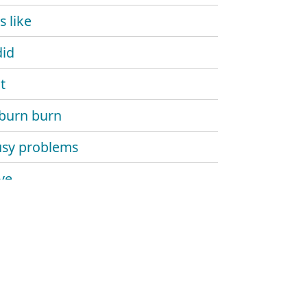
s like
did
it
burn burn
usy problems
ve
rnia
ettes
ream