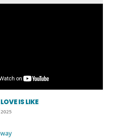
LOVE IS LIKE
2025
away