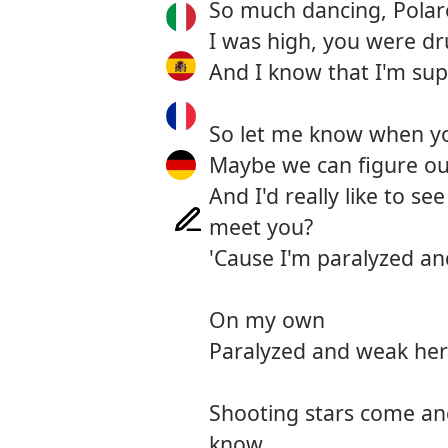
So much dancing, Polar
I was high, you were dr
And I know that I'm sup
So let me know when you
Maybe we can figure o
And I'd really like to s
meet you?
'Cause I'm paralyzed a
On my own
Paralyzed and weak he
Shooting stars come an
know