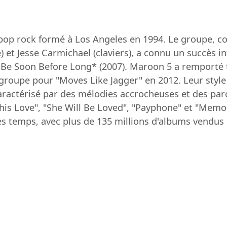
pop rock formé à Los Angeles en 1994. Le groupe, c
ie) et Jesse Carmichael (claviers), a connu un succè
t Be Soon Before Long* (2007). Maroon 5 a remporté 
roupe pour "Moves Like Jagger" en 2012. Leur style
 caractérisé par des mélodies accrocheuses et des par
This Love", "She Will Be Loved", "Payphone" et "Memo
es temps, avec plus de 135 millions d'albums vendus