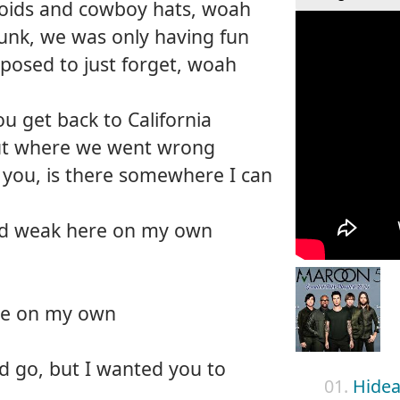
oids and cowboy hats, woah
unk, we was only having fun
posed to just forget, woah
 get back to California
ut where we went wrong
ee you, is there somewhere I can
nd weak here on my own
re on my own
d go, but I wanted you to
01.
Hide