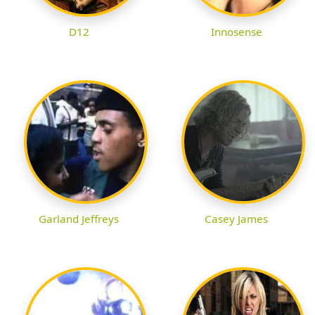
D12
Innosense
Garland Jeffreys
Casey James