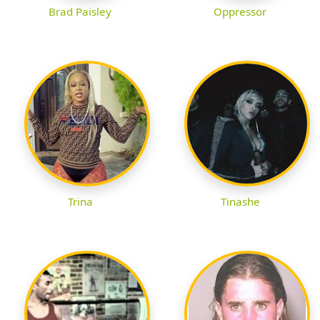
Brad Paisley
Oppressor
Trina
Tinashe