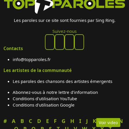
Les paroles sur ce site sont fournies par Sing Ring.
Suivez-nous
Contacts
info@topparoles.fr
Les artistes de la communauté
Les paroles des chansons des artistes émergents
Abonnez-vous à notre lettre d'information
Conditions d'utilisation YouTube
Conditions d'utilisation Google
#
A
B
C
D
E
F
G
H
I
J
K
L
M
N
Voir video
O
P
Q
R
S
T
U
V
W
X
Y
Z