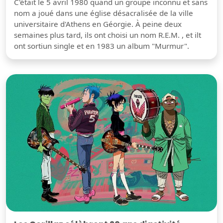
C'était le 5 avril 1980 quand un groupe inconnu et sans
nom a joué dans une église désacralisée de la ville
universitaire d'Athens en Géorgie. À peine deux
semaines plus tard, ils ont choisi un nom R.E.M. , et ilt
ont sortiun single et en 1983 un album "Murmur".