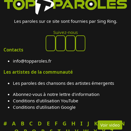
Les paroles sur ce site sont fournies par Sing Ring.
Suivez-nous
Contacts
info@topparoles.fr
Les artistes de la communauté
Les paroles des chansons des artistes émergents
Abonnez-vous à notre lettre d'information
Conditions d'utilisation YouTube
Conditions d'utilisation Google
#
A
B
C
D
E
F
G
H
I
J
K
L
M
N
Voir video