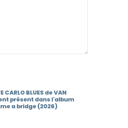
12.
When 
13.
Lovin
14.
Play 
15.
(go t
16.
Socia
17.
Someb
18.
You'r
TE CARLO BLUES de VAN
nt présent dans l'album
19.
I'm r
 me a bridge (2026)
20.
Rock