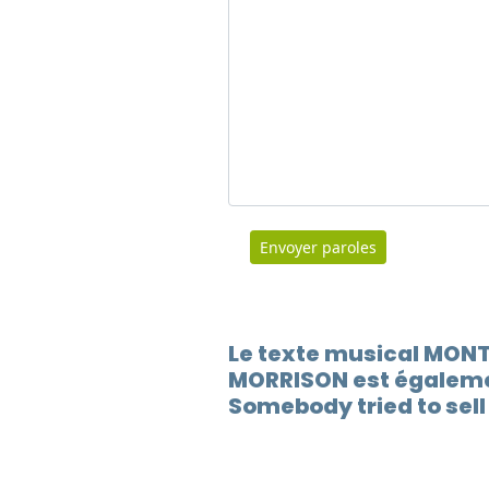
Envoyer paroles
Le texte musical MON
MORRISON est égaleme
Somebody tried to sell