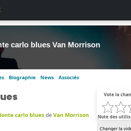
te carlo blues Van Morrison
es
Biographie
News
Associés
lues
Vote la cha
onte carlo blues
de
Van Morrison
Note des utilis
Changer la vid