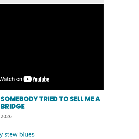
SOMEBODY TRIED TO SELL ME A
BRIDGE
2026
y stew blues