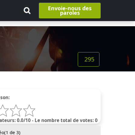
Envoie-nous des
paroles
295
nson:
ateurs: 0.0/10 - Le nombre total de votes: 0
éo(
1
de 3)