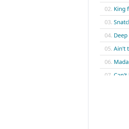
02.
King 
03.
Snatc
04.
Deep 
05.
Ain't
06.
Madam
07.
Can't
08.
Betty
09.
Delia
10.
On a
11.
Monte