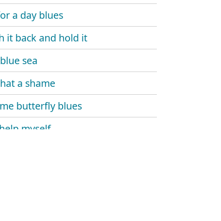
for a day blues
h it back and hold it
blue sea
 that a shame
e butterfly blues
 help myself
 and dupree
's gone
 monday
 carlo blues