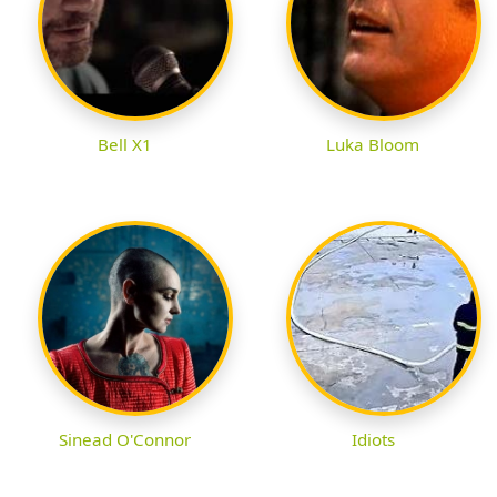
Bell X1
Luka Bloom
Sinead O'Connor
Idiots