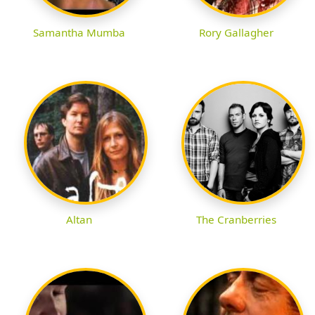
Samantha Mumba
Rory Gallagher
Altan
The Cranberries