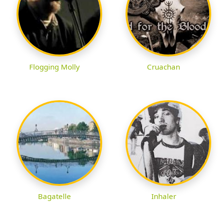
Flogging Molly
Cruachan
Bagatelle
Inhaler