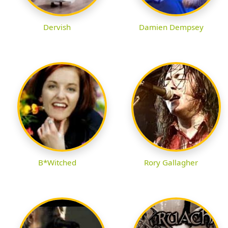
Dervish
Damien Dempsey
B*Witched
Rory Gallagher