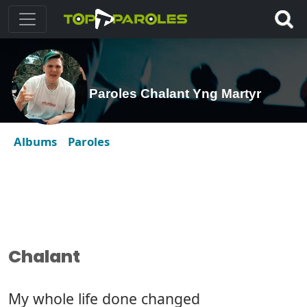
Paroles Chalant Yng Martyr
Albums
Paroles
Chalant
My whole life done changed