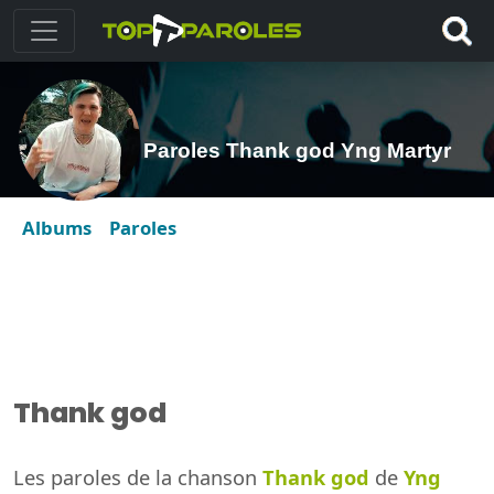
Paroles Thank god Yng Martyr
Albums
Paroles
Thank god
Les paroles de la chanson
Thank god
de
Yng