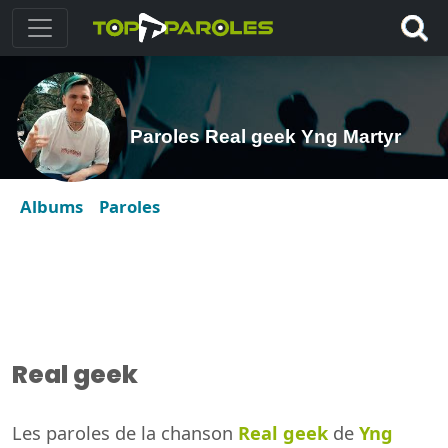
Paroles Real geek Yng Martyr
Albums
Paroles
Real geek
Les paroles de la chanson
Real geek
de
Yng