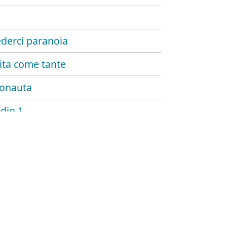
ederci paranoia
ita come tante
onauta
udio 1
o stare bene
 esisti
 palmer
di paglia