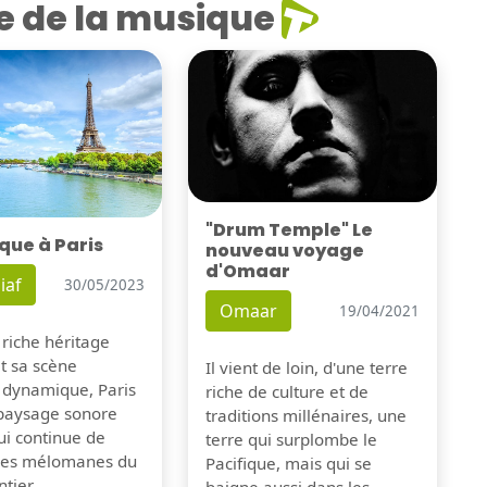
e de la musique
"Drum Temple" Le
que à Paris
nouveau voyage
d'Omaar
iaf
30/05/2023
Omaar
19/04/2021
 riche héritage
et sa scène
Il vient de loin, d'une terre
 dynamique, Paris
riche de culture et de
 paysage sonore
traditions millénaires, une
ui continue de
terre qui surplombe le
 les mélomanes du
Pacifique, mais qui se
tier.