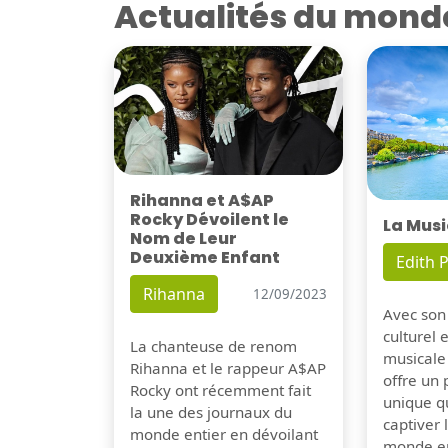
Actualités du mond
Rihanna et A$AP
Rocky Dévoilent le
La Musi
Nom de Leur
Deuxième Enfant
Edith P
Rihanna
12/09/2023
Avec son
culturel 
La chanteuse de renom
musicale
Rihanna et le rappeur A$AP
offre un
Rocky ont récemment fait
unique q
la une des journaux du
captiver
monde entier en dévoilant
monde en