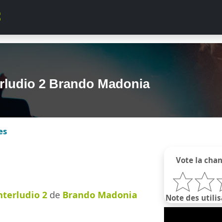
erludio 2 Brando Madonia
es
Vote la cha
nterludio 2
de
Brando Madonia
Note des utilis