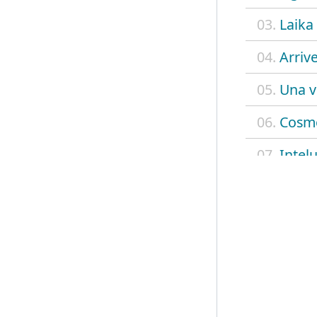
03.
Laika
04.
Arriv
05.
Una v
06.
Cosm
07.
Intel
08.
Volev
09.
Tu non
10.
Laura
11.
Cane 