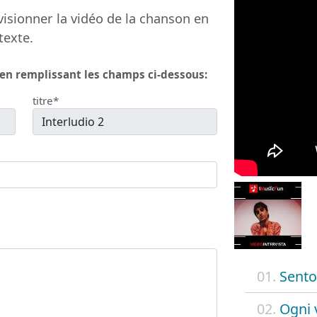
isionner la vidéo de la chanson en
texte.
 en remplissant les champs ci-dessous:
titre*
01.
Sento
02.
Ogni 