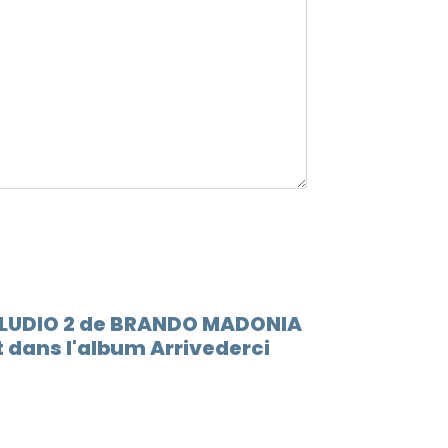
12.
Inter
13.
Sto b
14.
Ragaz
ERLUDIO 2 de BRANDO MADONIA
 dans l'album Arrivederci