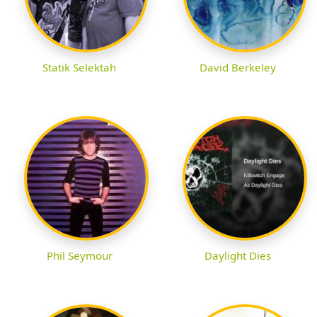
Statik Selektah
David Berkeley
Phil Seymour
Daylight Dies