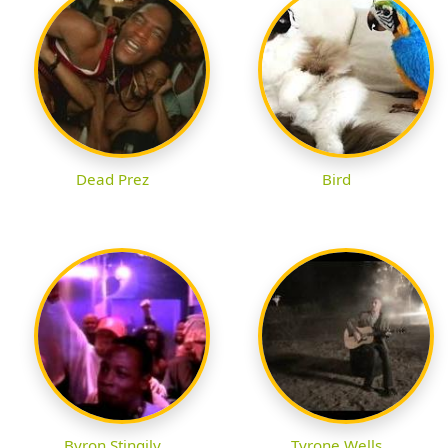
Dead Prez
Bird
Byron Stingily
Tyrone Wells