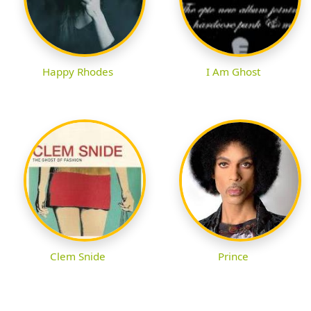
Happy Rhodes
I Am Ghost
Clem Snide
Prince