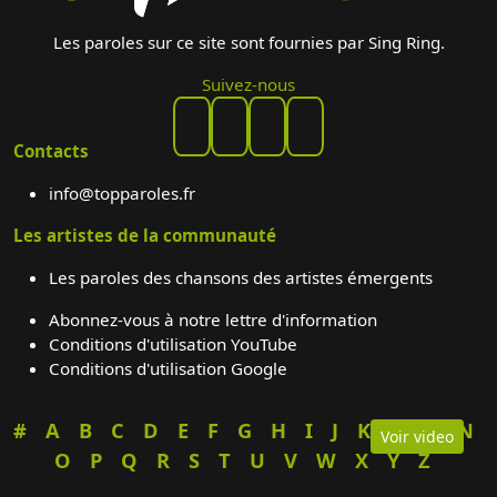
Les paroles sur ce site sont fournies par Sing Ring.
Suivez-nous
Contacts
info@topparoles.fr
Les artistes de la communauté
Les paroles des chansons des artistes émergents
Abonnez-vous à notre lettre d'information
Conditions d'utilisation YouTube
Conditions d'utilisation Google
#
A
B
C
D
E
F
G
H
I
J
K
L
M
N
Voir video
O
P
Q
R
S
T
U
V
W
X
Y
Z