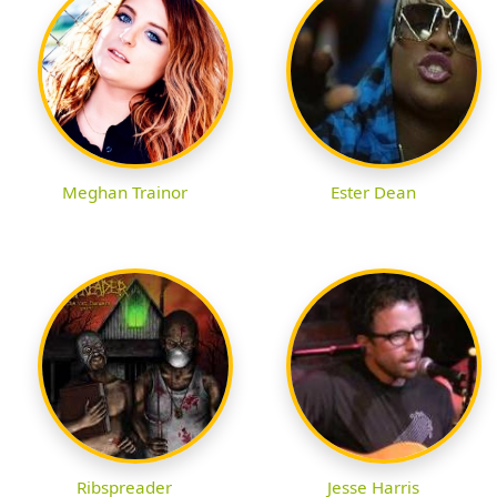
Meghan Trainor
Ester Dean
Ribspreader
Jesse Harris