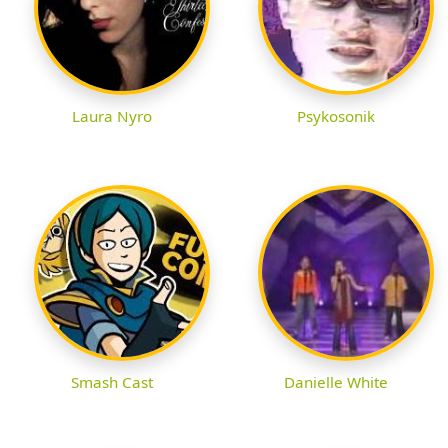
Laura Nyro
Psykosonik
Smash Cast
Danielle White